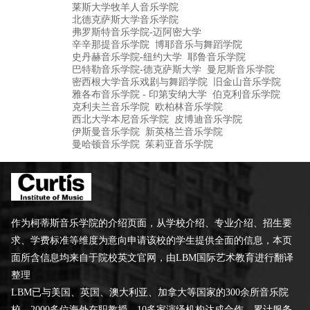
莱斯大学牧羊人音乐学院
北德克萨斯大学音乐学院
弗罗斯特音乐学院-迈阿密大学
辛辛那提音乐学院
博耶音乐与舞蹈学院
史丹赫音乐学院-纽约大学
耶鲁音乐学院
巴特勒音乐学院-德克萨斯大学
曼尼斯音乐学院
密西根大学音乐戏剧与舞蹈学院
旧金山音乐学院
雅各布音乐学院 - 印第安纳大学
伯克利音乐学院
克利夫兰音乐学院
欧柏林音乐学院
西北大学本尼音乐学院
皮博迪音乐学院
伊斯曼音乐学院
新英格兰音乐学院
曼哈顿音乐学院
茱莉亚音乐学院
作为柯蒂斯音乐学院的介绍页面，从学校介绍、专业介绍、招生要
求、学费标准等维度为意向申请该校的学生提供全面的信息，本页
面所含信息均来自于院校英文官网，由LBM国际艺术教育进行翻译
整理
LBM已与美国、英国、澳大利亚、加拿大等国家的300余所音乐院
校、2000多位海外在职教授、10多家演绎机构达成合作。累计服务